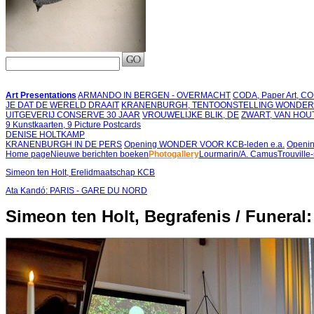
Art Presentations
ARMANDO IN BERGEN - OVERMACHT
CODA, Paper Art, 
JE DAT DE WERELD DRAAIT
KRANENBURGH, TENTOONSTELLING WONDER
UITGEVERIJ CONSERVE 30 JAAR
VROUWELIJKE BLIK, DE
ZWART, VAN HOU
9 Kunstkaarten, 9 Picture Postcards
DENISE HOLTKAMP
KRANENBURGH IN DE PERS
Opening WONDER VOOR KCB-leden e.a.
Openin
Home page
Nieuwe berichten boeken
Photogallery
Lourmarin/A. Camus
Trouville
Simeon ten Holt, Erelidmaatschap KCB
Ata Kandó: PARIS - GARE DU NORD
Simeon ten Holt, Begrafenis / Funeral: