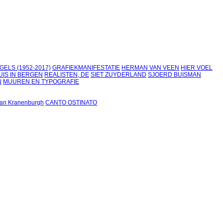
GELS (1952-2017)
GRAFIEKMANIFESTATIE
HERMAN VAN VEEN
HIER VOEL
UIS IN BERGEN
REALISTEN, DE
SIET ZUYDERLAND
SJOERD BUISMAN
N
MUUREN EN TYPOGRAFIE
an Kranenburgh
CANTO OSTINATO