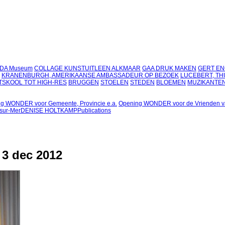
CODA Museum
COLLAGE KUNSTUITLEEN ALKMAAR
GAA DRUK MAKEN
GERT EN
KRANENBURGH, AMERIKAANSE AMBASSADEUR OP BEZOEK
LUCEBERT, TH
TSKOOL TOT HIGH-RES
BRUGGEN
STOELEN
STEDEN
BLOEMEN
MUZIKANTE
g WONDER voor Gemeente, Provincie e.a.
Opening WONDER voor de Vrienden v
-sur-Mer
DENISE HOLTKAMP
Publications
 3 dec 2012